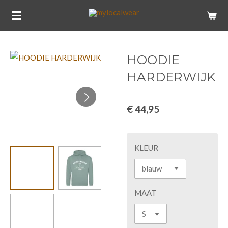
Ga
direct
naar
de
HOODIE
hoofdinhoud
HARDERWIJK
€ 44,95
KLEUR
MAAT